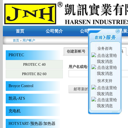
首页
公司简介
公司动态
产品展
首页
»
用户帐户
你在这里
业务咨询
创建新帐号
登录
重设密码
（
主标签
PROTEC
PROTEC C 40
用户名或电子邮件地址
*
PROTEC B2 60
技术支持
Broyce Control
凯讯-ATS
充电机
HOTSTART-预热器/加热器