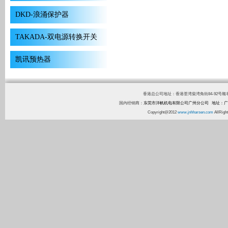
DKD-浪涌保护器
TAKADA-双电源转换开关
凯讯预热器
香港总公司地址：香港荃湾柴湾角街84-92号顺丰工业中心1
国内经销商：
东莞市洋帆机电有限公司广州分公司 地址：广
Copyright@2012
www.jnhharsen.com
AllR