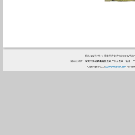
香港总公司地址：香港荃湾柴湾角街84-92号顺丰工业中心1
国内经销商：
东莞市洋帆机电有限公司广州分公司 地址：广
Copyright@2012
www.jnhharsen.com
AllR