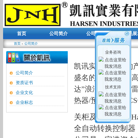
首页
公司简介
公司动态
产品展
首页
»
公司简介
你在这里
业务咨询
凯讯实业本公司的
公司简介
盛名的 “TAKAD
资质证书
技术支持
达”浪涌保护器/防雷
企业文化
GC
热器/预热器的
企业标志
关柜及并车柜，“Har
全自动转换控制器，