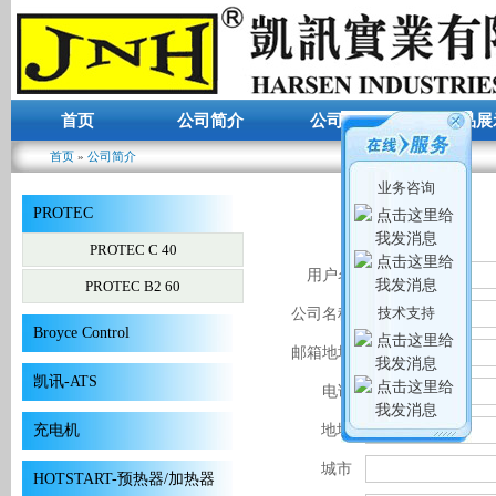
首页
公司简介
公司动态
产品展
首页
»
公司简介
你在这里
业务咨询
PROTEC
PROTEC C 40
用户名
*
PROTEC B2 60
技术支持
公司名称
*
Broyce Control
邮箱地址
*
凯讯-ATS
电话
*
充电机
地址
城市
HOTSTART-预热器/加热器