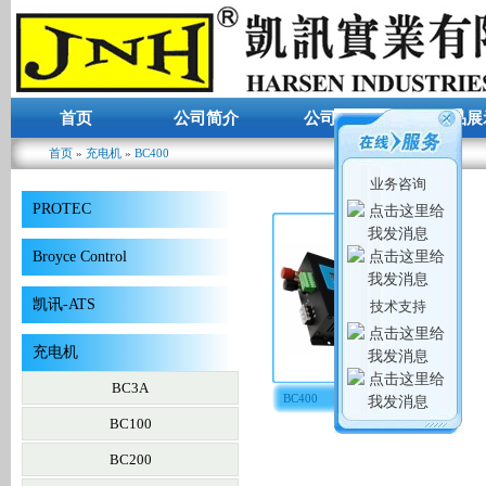
首页
公司简介
公司动态
产品展
首页
»
充电机
»
BC400
你在这里
业务咨询
PROTEC
Broyce Control
凯讯-ATS
技术支持
充电机
BC3A
BC400
BC100
BC200