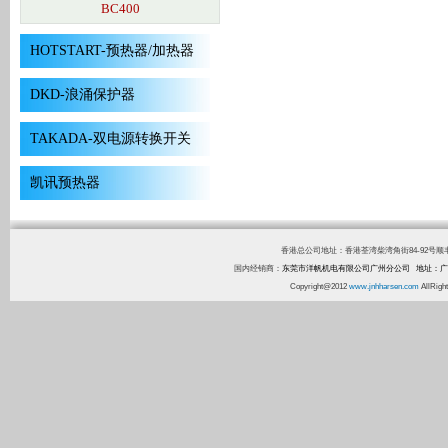
BC400
HOTSTART-预热器/加热器
DKD-浪涌保护器
TAKADA-双电源转换开关
凯讯预热器
香港总公司地址：香港荃湾柴湾角街84-92号顺丰工业中心1
国内经销商：
东莞市洋帆机电有限公司广州分公司 地址：广
Copyright@2012
www.jnhharsen.com
AllR