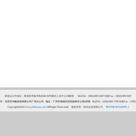
香港总公司地址：香港荃湾柴湾角街84-92号顺丰工业中心15楼I室 电话Tel：(852)2405 1087 传真Fax：(852)2405 0287
商：
东莞市洋帆机电有限公司广州分公司 地址：广州市海珠区怡安路财京公馆315室
电话Tel：(020)3426 7739 传真Fax：(020)3
Copyright@2012
www.jnhharsen.com
AllRights Reservedd 版权所有：凯讯实业有限公司
粤ICP备19122345号-1